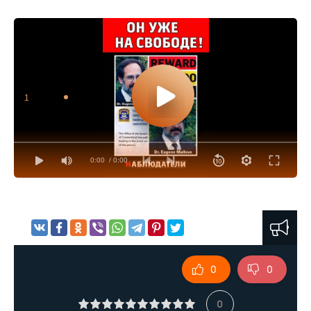
1
0:00
/ 0:00
0
0
0