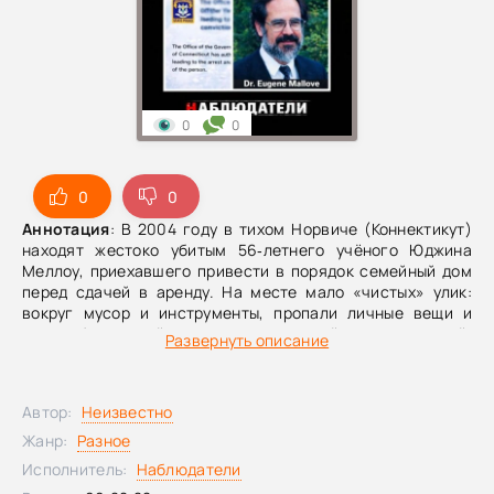
0
0
0
0
Аннотация
: В 2004 году в тихом Норвиче (Коннектикут)
находят жестоко убитым 56‑летнего учёного Юджина
Меллоу, приехавшего привести в порядок семейный дом
перед сдачей в аренду. На месте мало «чистых» улик:
вокруг мусор и инструменты, пропали личные вещи и
автомобиль, а найденная связка ключей выглядит чужой.
Развернуть описание
Полиция проверяет версию ограбления, опрашивает
соседей и возможных подозреваемых, но расследование
быстро вязнет в противоречиях и ложных следах.Дело
Автор:
Неизвестно
надолго уходит в тупик, пока спустя несколько лет его не
поднимают снова. Неожиданная подсказка и простая, но
Жанр:
Разное
часто работающая уловка помогают сдвинуть
Исполнитель:
Наблюдатели
расследование с мёртвой точки и постепенно