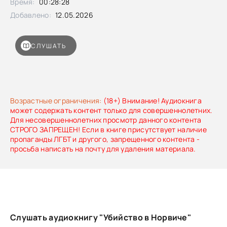
Время:
00:28:28
восстановить картину произошедшего — без очевидных
мотивов и без «киношных» злодеев, зато с
Добавлено:
12.05.2026
человеческими ошибками, страхом и попытками запутать
следствие.
СЛУШАТЬ
Возрастные ограничения:
(18+) Внимание! Аудиокнига
может содержать контент только для совершеннолетних.
Для несовершеннолетних просмотр данного контента
СТРОГО ЗАПРЕЩЕН! Если в книге присутствует наличие
пропаганды ЛГБТ и другого, запрещенного контента -
просьба написать на почту для удаления материала.
Слушать аудиокнигу "Убийство в Норвиче"