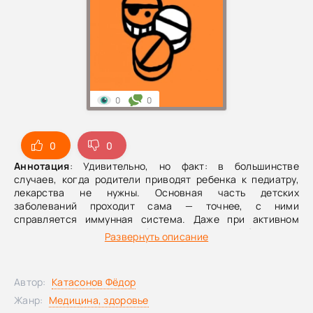
0
0
0
0
Аннотация
: Удивительно, но факт: в большинстве
случаев, когда родители приводят ребенка к педиатру,
лекарства не нужны. Основная часть детских
заболеваний проходит сама — точнее, с ними
справляется иммунная система. Даже при активном
лечении выздоровление обычно не наступает быстрее, а
Развернуть описание
значит, медикаменты часто оказываются не просто
лишними, но и не приносят пользы.Любое вмешательство
— это воздействие на организм с не всегда
Автор:
Катасонов Фёдор
предсказуемым результатом, а неправильное или
чрезмерное применение препаратов может быть для
Жанр:
Медицина, здоровье
ребенка небезопасным. Книга известного педиатра