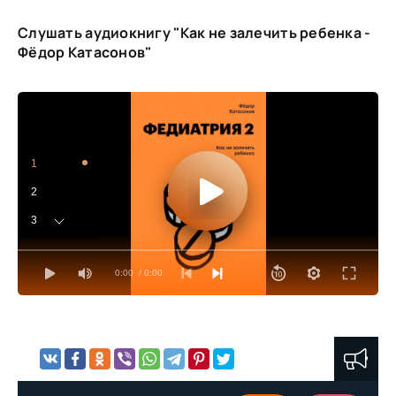
Слушать аудиокнигу "Как не залечить ребенка -
Фёдор Катасонов"
1
2
3
4
0:00
/ 0:00
5
6
7
8
9