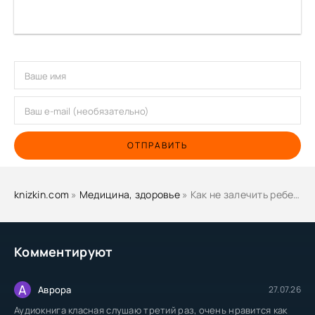
ОТПРАВИТЬ
knizkin.com
»
Медицина, здоровье
» Как не залечить ребенка - Фёдор Катасонов
Комментируют
А
Аврора
27.07.26
Аудиокнига класная слушаю третий раз, очень нравится как