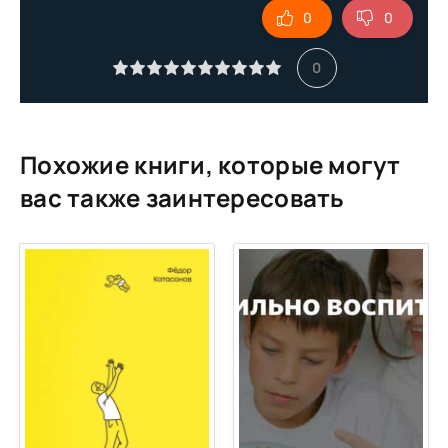
0
0
10
11
0
12
13
14
Похожие книги, которые могут
15
вас также заинтересовать
16
17