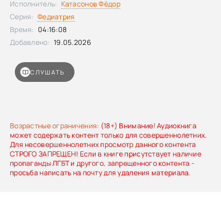
Исполнитель:
Катасонов Фёдор
Федора Катасонова, автора канала «Федиатрия» и
Серия:
Федиатрия
бестселлера «Федиатрия. Что делать, если у вас
ребенок», поможет понять, когда лекарство
Время:
04:16:08
действительно необходимо, какие средства сегодня
Добавлено:
19.05.2026
используются в доказательной практике, а от каких лучше
отказаться вовсе.
СЛУШАТЬ
Возрастные ограничения:
(18+) Внимание! Аудиокнига
может содержать контент только для совершеннолетних.
Для несовершеннолетних просмотр данного контента
СТРОГО ЗАПРЕЩЕН! Если в книге присутствует наличие
пропаганды ЛГБТ и другого, запрещенного контента -
просьба написать на почту для удаления материала.