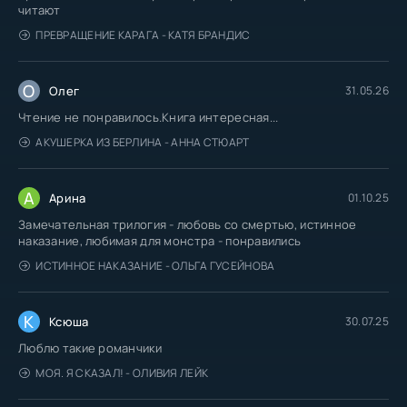
читают
ПРЕВРАЩЕНИЕ КАРАГА - КАТЯ БРАНДИС
О
Олег
31.05.26
Чтение не понравилось.Книга интересная...
АКУШЕРКА ИЗ БЕРЛИНА - АННА СТЮАРТ
А
Арина
01.10.25
Замечательная трилогия - любовь со смертью, истинное
наказание, любимая для монстра - понравились
ИСТИННОЕ НАКАЗАНИЕ - ОЛЬГА ГУСЕЙНОВА
К
Ксюша
30.07.25
Люблю такие романчики
МОЯ. Я СКАЗАЛ! - ОЛИВИЯ ЛЕЙК